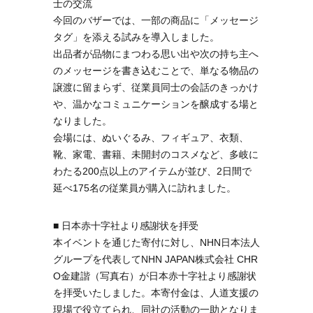
士の交流
今回のバザーでは、一部の商品に「メッセージ
タグ」を添える試みを導入しました。
出品者が品物にまつわる思い出や次の持ち主へ
のメッセージを書き込むことで、単なる物品の
譲渡に留まらず、従業員同士の会話のきっかけ
や、温かなコミュニケーションを醸成する場と
なりました。
会場には、ぬいぐるみ、フィギュア、衣類、
靴、家電、書籍、未開封のコスメなど、多岐に
わたる200点以上のアイテムが並び、2日間で
延べ175名の従業員が購入に訪れました。
■ 日本赤十字社より感謝状を拝受
本イベントを通じた寄付に対し、NHN日本法人
グループを代表してNHN JAPAN株式会社 CHR
O金建諧（写真右）が日本赤十字社より感謝状
を拝受いたしました。本寄付金は、人道支援の
現場で役立てられ、同社の活動の一助となりま