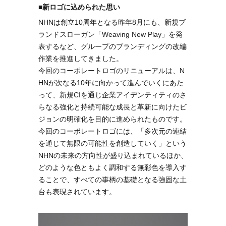
■新ロゴに込められた思い
NHNは創立10周年となる昨年8月にも、新規ブ
ランドスローガン「Weaving New Play」を発
表するなど、グループのブランディングの改編
作業を推進してきました。
今回のコーポレートロゴのリニューアルは、N
HNが次なる10年に向かって進んでいくにあた
って、新規CIを通じ企業アイデンティティのさ
らなる強化と持続可能な成長と革新に向けたビ
ジョンの明確化を目的に進められたものです。
今回のコーポレートロゴには、「多次元の連結
を通じて無限の可能性を創造していく」という
NHNの未来の方向性が盛り込まれているほか、
どのような色ともよく調和する無彩色を導入す
ることで、すべての事柄の基礎となる強固な土
台も表現されています。