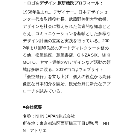
・ロゴをデザイン 原研哉氏プロフィール：
1958年生まれ。デザイナー。日本デザインセ
ンター代表取締役社長。武蔵野美術大学教授。
デザインを社会に蓄えられた普遍的な知恵とと
らえ、コミュニケーションを基軸とした多様な
デザイン計画の立案と実践を行っている。200
2年より無印良品のアートディレクターを務め
る他、松屋銀座、蔦屋書店、GINZA SIX、MIKI
MOTO、ヤマト運輸のVIデザインなど活動の領
域は多岐に渡る。2019年にはウェブサイト
「低空飛行」を立ち上げ、個人の視点から高解
像度な日本紹介を開始。観光分野に新たなアプ
ローチを試みている。
■会社概要
名称：NHN JAPAN株式会社
所在地：東京都港区西新橋三丁目1番8号 NH
N アトリエ