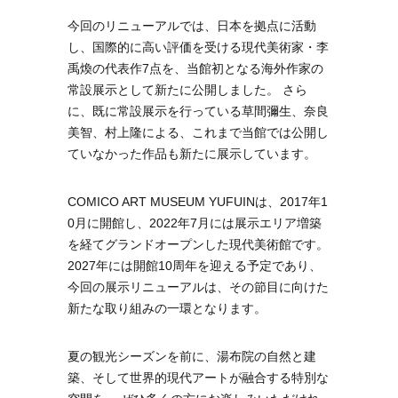
今回のリニューアルでは、日本を拠点に活動
し、国際的に高い評価を受ける現代美術家・李
禹煥の代表作7点を、当館初となる海外作家の
常設展示として新たに公開しました。 さら
に、既に常設展示を行っている草間彌生、奈良
美智、村上隆による、これまで当館では公開し
ていなかった作品も新たに展示しています。
COMICO ART MUSEUM YUFUINは、2017年1
0月に開館し、2022年7月には展示エリア増築
を経てグランドオープンした現代美術館です。
2027年には開館10周年を迎える予定であり、
今回の展示リニューアルは、その節目に向けた
新たな取り組みの一環となります。
夏の観光シーズンを前に、湯布院の自然と建
築、そして世界的現代アートが融合する特別な